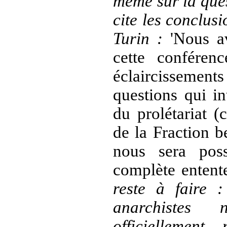
même sur la ques
cite les conclusi
Turin :
'Nous a
cette conféren
éclaircissements
questions qui in
du prolétariat (
de la Fraction b
nous sera poss
complète entente
reste à faire :
anarchistes
officiellement