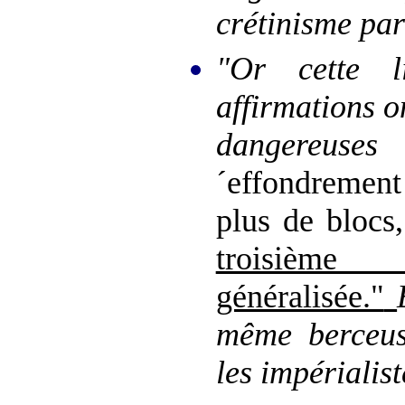
crétinisme par
"Or cette l
affirmations o
dangereuse
´effondremen
plus de blocs
troisième
généralisée."
même berceus
les impérialis