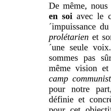
De même, nous 
en soi
avec le c
´impuissance d
prolétarien
et so
´une seule voi
sommes pas sûr
même vision et
camp communis
pour notre par
définie et conc
pour cet object