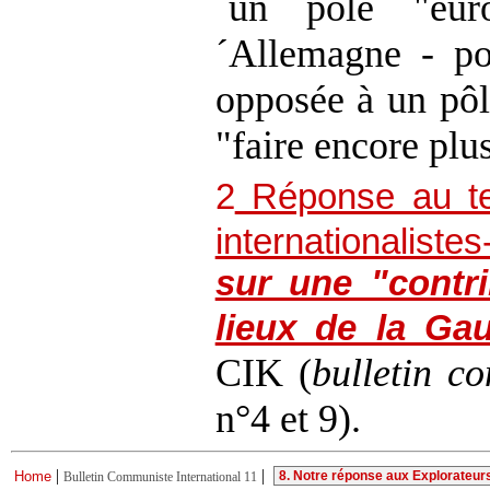
´un pôle "eur
´Allemagne - po
opposée à un pôl
"faire encore plu
2
Réponse au te
internationalistes
sur une "contr
lieux de la G
CIK (
bulletin c
n°4 et 9).
|
|
Home
Bulletin Communiste International 11