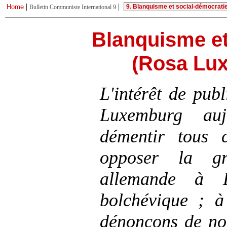
|
|
Home
Bulletin Communiste International 9
Blanquisme et
(Rosa Lu
L'intérêt de publ
Luxemburg auj
démentir tous 
opposer la gra
allemande à 
bolchévique ; 
dénonçons de no