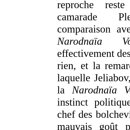
reproche rest
camarade P
comparaison av
Narodnaïa Vol
effectivement des
rien, et la rema
laquelle Jeliabov
la
Narodnaïa V
instinct politiq
chef des bolchevi
mauvais goût p